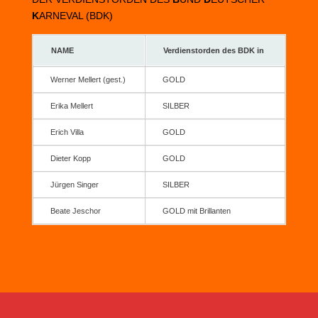
K
ARNEVAL (BDK)
NAME
Verdienstorden des BDK in
Werner Mellert (gest.)
GOLD
Erika Mellert
SILBER
Erich Villa
GOLD
Dieter Kopp
GOLD
Jürgen Singer
SILBER
Beate Jeschor
GOLD mit Brillanten