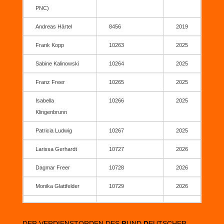
PNC)
Andreas Härtel
8456
2019
Frank Kopp
10263
2025
Sabine Kalinowski
10264
2025
Franz Freer
10265
2025
Isabella
10266
2025
Klingenbrunn
Patricia Ludwig
10267
2025
Larissa Gerhardt
10727
2026
Dagmar Freer
10728
2026
Monika Glattfelder
10729
2026
DER VERDIENSTORDEN DES
B
UND
D
EUTSCHER