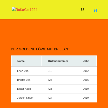
DER GOLDENE LÖWE MIT BRILLANT
Name
Ordensnummer
Jahr
Erich Villa
211
2012
Brigitte Villa
323
2016
Dieter Kopp
423
2019
Jürgen Singer
424
2019