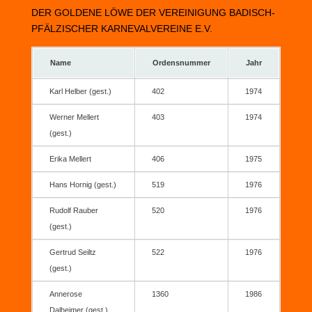
DER GOLDENE LÖWE DER VEREINIGUNG BADISCH-
PFÄLZISCHER KARNEVALVEREINE E.V.
Name
Ordensnummer
Jahr
Karl Helber (gest.)
402
1974
Werner Mellert
403
1974
(gest.)
Erika Mellert
406
1975
Hans Hornig (gest.)
519
1976
Rudolf Rauber
520
1976
(gest.)
Gertrud Seiltz
522
1976
(gest.)
Annerose
1360
1986
Dalheimer (gest.)