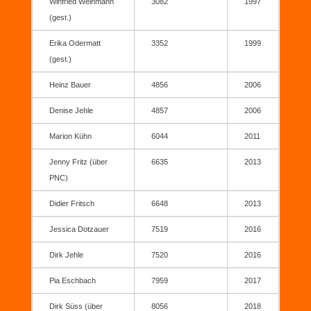
Winfried Weinmann
3082
1997
(gest.)
Erika Odermatt
3352
1999
(gest.)
Heinz Bauer
4856
2006
Denise Jehle
4857
2006
Marion Kühn
6044
2011
Jenny Fritz (über
6635
2013
PNC)
Didier Fritsch
6648
2013
Jessica Dotzauer
7519
2016
Dirk Jehle
7520
2016
Pia Eschbach
7959
2017
Dirk Süss (über
8056
2018