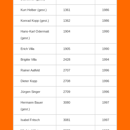
Kurt Helber (gest.)
1361
1986
Konrad Kopp (gest.)
1362
1986
Hans-Karl Odermatt
1904
1990
(gest.)
Erich Villa
1905
1990
Brigitte Villa
2428
1994
Rainer Aalfeld
2707
1996
Dieter Kopp
2708
1996
Jürgen Singer
2709
1996
Hermann Bauer
3080
1997
(gest.)
Isabel Fritsch
3081
1997